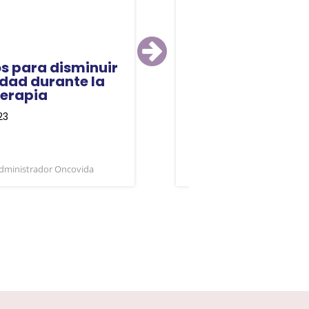
s para disminuir
Mitos y verdade
edad durante la
los Estudios Clín
erapia
Marzo 15, 2023
23
dministrador Oncovida
0
Administrador O