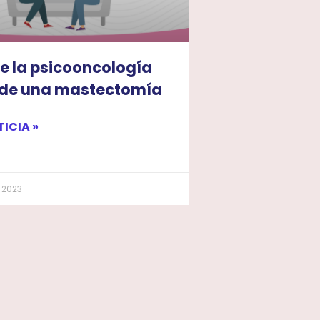
 de la psicooncología
 de una mastectomía
TICIA »
 2023