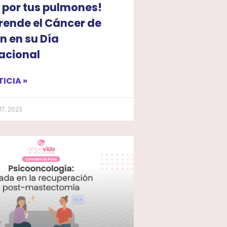
 por tus pulmones!
ende el Cáncer de
n en su Día
acional
TICIA »
7, 2023