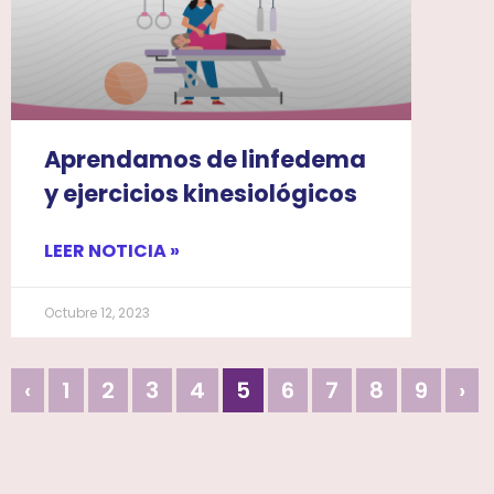
Aprendamos de linfedema
y ejercicios kinesiológicos
LEER NOTICIA »
Octubre 12, 2023
‹
1
2
3
4
5
6
7
8
9
›