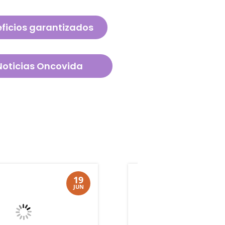
ficios garantizados
Noticias Oncovida
19
JUN