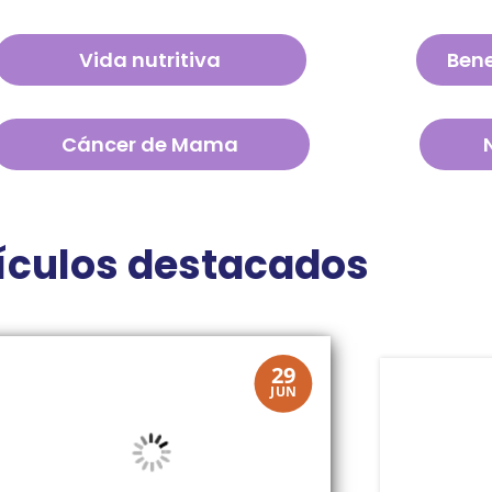
Vida nutritiva
Bene
Cáncer de Mama
ículos destacados
29
JUN